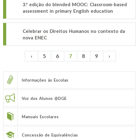
3.ª edição do blended MOOC: Classroom-based
assessment in primary English education
Celebrar os Direitos Humanos no contexto da
nova ENEC
‹
5
6
7
8
9
›
Páginas
Informações às Escolas
Voz dos Alunos @DGE
Manuais Escolares
Concessão de Equivalências