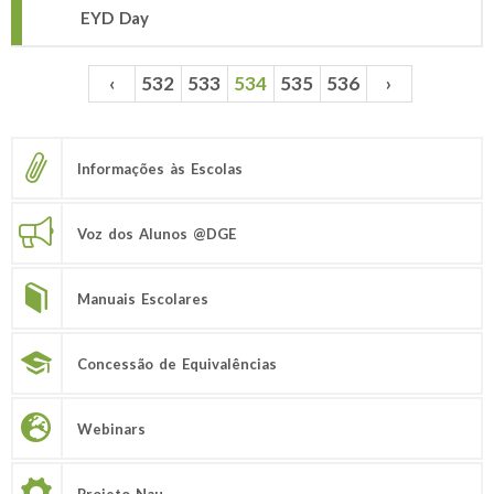
EYD Day
‹
532
533
534
535
536
›
Páginas
Informações às Escolas
Voz dos Alunos @DGE
Manuais Escolares
Concessão de Equivalências
Webinars
Projeto Nau