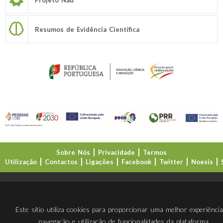
Resumos de Evidência Científica
Sobre Nós
Privacidade
Termos
Utilização
Contactos
Ligações
Facebook
Twitter
Noesis
Direção-Geral da Educação (DGE)
Este sítio utiliza cookies para proporcionar uma melhor experiênci
navegação e utilização de funcionalidades da plataforma.