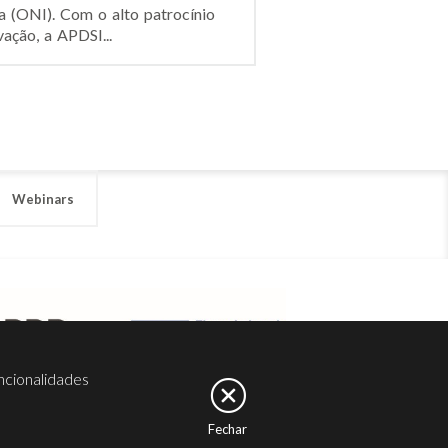
a (ONI). Com o alto patrocínio
ação, a APDSI...
Webinars
ncionalidades
Fechar
er
Noesis
Serviços