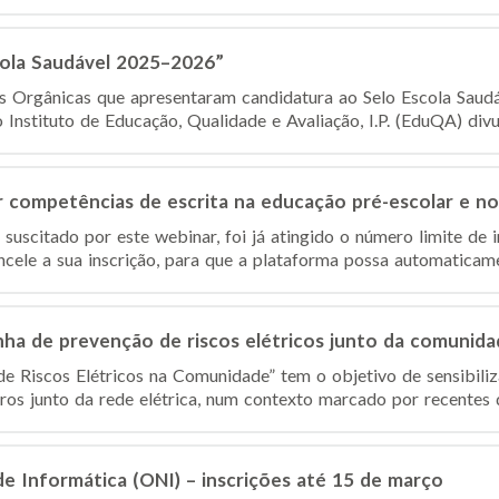
cola Saudável 2025–2026”
es Orgânicas que apresentaram candidatura ao Selo Escola Sau
nstituto de Educação, Qualidade e Avaliação, I.P. (EduQA) divulg
competências de escrita na educação pré-escolar e no 1
suscitado por este webinar, foi já atingido o número limite de 
ncele a sua inscrição, para que a plataforma possa automaticamen
ha de prevenção de riscos elétricos junto da comunida
 Riscos Elétricos na Comunidade” tem o objetivo de sensibiliz
s junto da rede elétrica, num contexto marcado por recentes d
de Informática (ONI) – inscrições até 15 de março