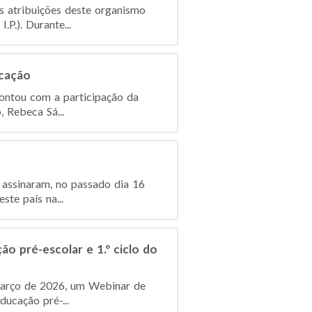
s atribuições deste organismo
P.). Durante...
ucação
contou com a participação da
, Rebeca Sá...
 assinaram, no passado dia 16
te país na...
o pré-escolar e 1.º ciclo do
e março de 2026, um Webinar de
ucação pré-...