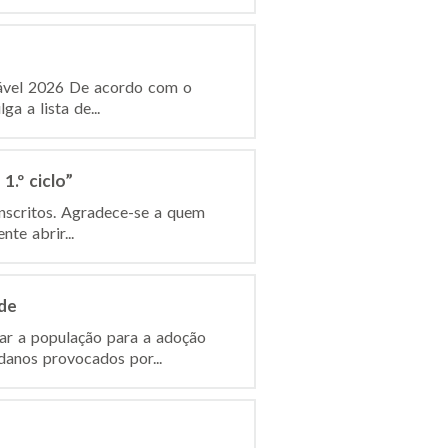
dável 2026 De acordo com o
a a lista de...
.º ciclo”
inscritos. Agradece-se a quem
te abrir...
de
ar a população para a adoção
anos provocados por...