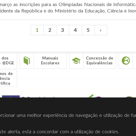
março as inscrições para as Olimpíadas Nacionais de Informátic
idente da República e do Ministério da Educação, Ciência e Inov
1
2
3
4
5
›
 dos
Manuais
Concessão de
s @DGE
Escolares
Equivalências
mos de
ência
tífica
porcionar uma melhor experiência de navegação e utilização de fu
te alerta, está a concordar com a utilização de cookies.
Termos Utilização
Contactos
Ligações
Facebook
Twitt