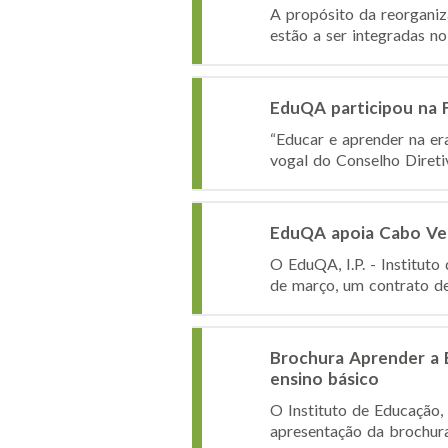
A propósito da reorganiz
estão a ser integradas no 
EduQA participou na Fu
“Educar e aprender na era
vogal do Conselho Diretiv
EduQA apoia Cabo Ver
O EduQA, I.P. - Institut
de março, um contrato de 
Brochura Aprender a E
ensino básico
O Instituto de Educação, 
apresentação da brochura