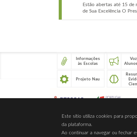
Estão abertas até 15 de 
de Sua Excelência O Pres
Páginas
Informações
Voz
às Escolas
Aluno
Resu
Projeto Nau
Evid
Cien
Este sítio utiliza cookies para pro
da plataforma.
Ao continuar a navegar ou fechar es
Sobre Nós
Privacidade