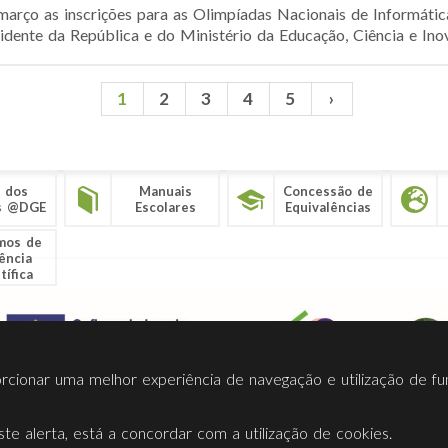
março as inscrições para as Olimpíadas Nacionais de Informátic
idente da República e do Ministério da Educação, Ciência e Inov
1
2
3
4
5
›
 dos
Manuais
Concessão de
s @DGE
Escolares
Equivalências
mos de
ência
tífica
porcionar uma melhor experiência de navegação e utilização de fu
te alerta, está a concordar com a utilização de cookies.
Termos Utilização
Contactos
Ligações
Facebook
Twitt