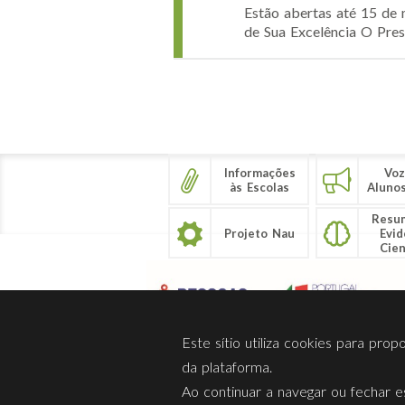
Estão abertas até 15 de 
de Sua Excelência O Pres
Páginas
Informações
Voz
às Escolas
Aluno
Resu
Projeto Nau
Evid
Cien
Este sítio utiliza cookies para pro
da plataforma.
Ao continuar a navegar ou fechar es
Sobre Nós
Privacidade