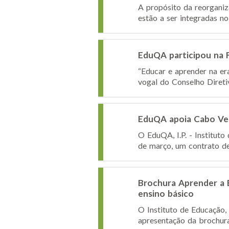
A propósito da reorganiz
estão a ser integradas no 
EduQA participou na Fu
“Educar e aprender na era
vogal do Conselho Diretiv
EduQA apoia Cabo Ver
O EduQA, I.P. - Institut
de março, um contrato de 
Brochura Aprender a E
ensino básico
O Instituto de Educação, 
apresentação da brochura