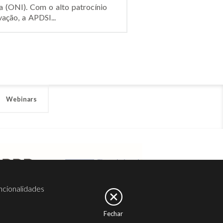
a (ONI). Com o alto patrocínio
ação, a APDSI...
Webinars
ncionalidades
Fechar
er
Noesis
Serviços