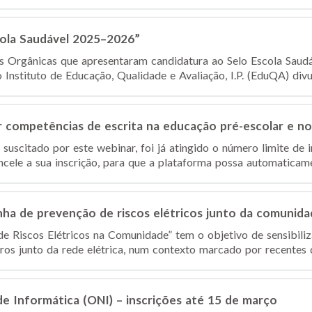
cola Saudável 2025–2026”
es Orgânicas que apresentaram candidatura ao Selo Escola Sau
nstituto de Educação, Qualidade e Avaliação, I.P. (EduQA) divulg
competências de escrita na educação pré-escolar e no 1
suscitado por este webinar, foi já atingido o número limite de 
ncele a sua inscrição, para que a plataforma possa automaticamen
ha de prevenção de riscos elétricos junto da comunida
 Riscos Elétricos na Comunidade” tem o objetivo de sensibiliz
s junto da rede elétrica, num contexto marcado por recentes d
de Informática (ONI) – inscrições até 15 de março