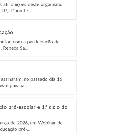
s atribuições deste organismo
P.). Durante...
ucação
contou com a participação da
, Rebeca Sá...
 assinaram, no passado dia 16
te país na...
o pré-escolar e 1.º ciclo do
e março de 2026, um Webinar de
ucação pré-...