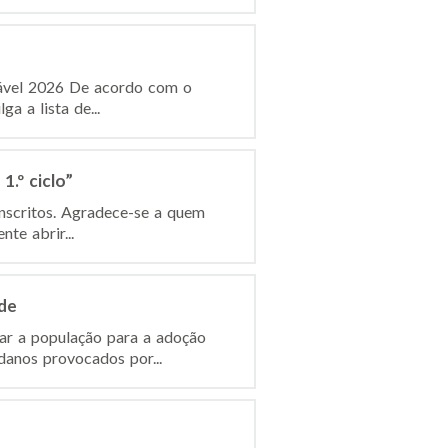
dável 2026 De acordo com o
a a lista de...
.º ciclo”
inscritos. Agradece-se a quem
te abrir...
de
ar a população para a adoção
anos provocados por...