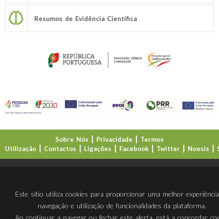
Resumos de Evidência Científica
Sobre Nós
Privacidade
Termos
Utilização
Contactos
Ligações
Facebook
Twitter
Noesis
Direção-Geral da Educação (DGE)
Este sítio utiliza cookies para proporcionar uma melhor experiênci
navegação e utilização de funcionalidades da plataforma.
Ao continuar a navegar ou fechar este alerta, está a concordar c