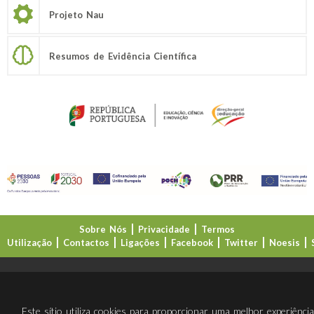
Projeto Nau
Resumos de Evidência Científica
Sobre Nós
Privacidade
Termos
Utilização
Contactos
Ligações
Facebook
Twitter
Noesis
Direção-Geral da Educação (DGE)
Este sítio utiliza cookies para proporcionar uma melhor experiênci