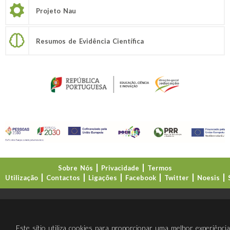
Projeto Nau
Resumos de Evidência Científica
Sobre Nós
Privacidade
Termos
Utilização
Contactos
Ligações
Facebook
Twitter
Noesis
Direção-Geral da Educação (DGE)
Este sítio utiliza cookies para proporcionar uma melhor experiênci