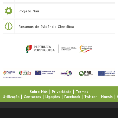
Projeto Nau
Resumos de Evidência Científica
Sobre Nós
Privacidade
Termos
Utilização
Contactos
Ligações
Facebook
Twitter
Noesis
Direção-Geral da Educação (DGE)