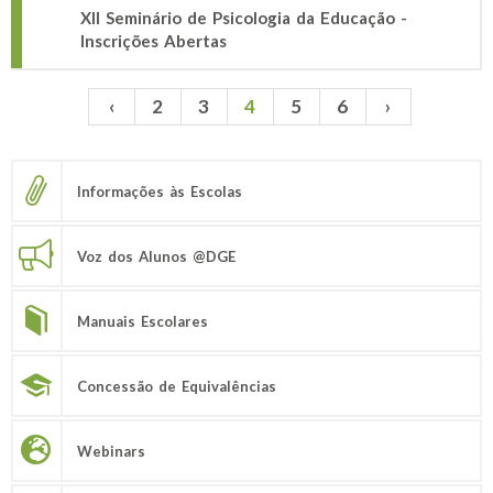
XII Seminário de Psicologia da Educação -
Inscrições Abertas
‹
2
3
4
5
6
›
Páginas
Informações às Escolas
Voz dos Alunos @DGE
Manuais Escolares
Concessão de Equivalências
Webinars