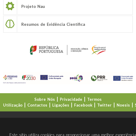
Projeto Nau
Resumos de Evidência Científica
Sobre Nós
Privacidade
Termos
Utilização
Contactos
Ligações
Facebook
Twitter
Noesis
Direção-Geral da Educação (DGE)
Este sítio utiliza cookies para proporcionar uma melhor experiênci