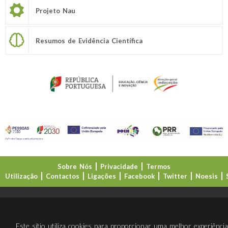
Projeto Nau
Resumos de Evidência Científica
Sobre Nós
Privacidade
Termos
Utilização
Contactos
Ligações
Facebook
Twitter
Noesis
Direção-Geral da Educação (DGE)
Este sítio utiliza cookies para proporcionar uma melhor experiênci