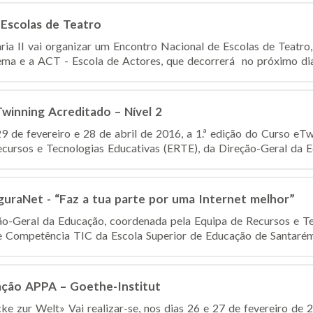
 Escolas de Teatro
ia II vai organizar um Encontro Nacional de Escolas de Teatr
ema e a ACT - Escola de Actores, que decorrerá no próximo dia 
Twinning Acreditado – Nível 2
29 de fevereiro e 28 de abril de 2016, a 1.ª edição do Curso eTw
ecursos e Tecnologias Educativas (ERTE), da Direção-Geral da Ed
uraNet - “Faz a tua parte por uma Internet melhor”
ão-Geral da Educação, coordenada pela Equipa de Recursos e T
 Competência TIC da Escola Superior de Educação de Santarém, 
ação APPA – Goethe-Institut
ke zur Welt» Vai realizar-se, nos dias 26 e 27 de fevereiro de 