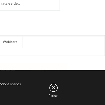
ata-se de...
Webinars
ncionalidades
Fechar
er
Noesis
Serviços