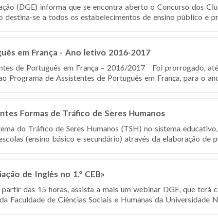
ação (DGE) informa que se encontra aberto o Concurso dos Cl
 destina-se a todos os estabelecimentos de ensino público e pri
guês em França - Ano letivo 2016-2017
entes de Português em França – 2016/2017 Foi prorrogado, até
ao Programa de Assistentes de Português em França, para o ano 
entes Formas de Tráfico de Seres Humanos
 tema do Tráfico de Seres Humanos (TSH) no sistema educativ
escolas (ensino básico e secundário) através da elaboração de pr
ação de Inglês no 1.º CEB»
a partir das 15 horas, assista a mais um webinar DGE, que terá
da Faculdade de Ciências Sociais e Humanas da Universidade No