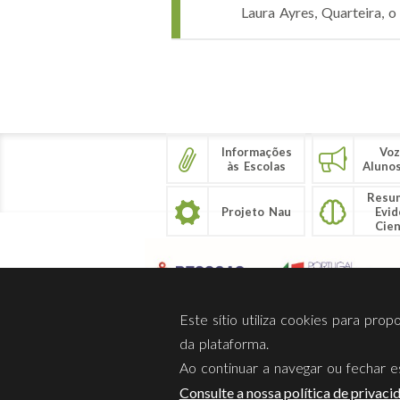
Laura Ayres, Quarteira, o
Páginas
Informações
Voz
às Escolas
Aluno
Resu
Projeto Nau
Evid
Cien
Este sítio utiliza cookies para pro
da plataforma.
Ao continuar a navegar ou fechar es
Sobre Nós
Privacidade
Consulte a nossa política de privaci