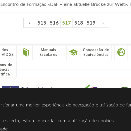
 Encontro de Formação «DaF – eine aktuelle Brücke zur Welt». Tr
‹
515
516
517
518
519
›
 dos
Manuais
Concessão de
s @DGE
Escolares
Equivalências
mos de
ência
tífica
porcionar uma melhor experiência de navegação e utilização de fu
te alerta, está a concordar com a utilização de cookies.
Termos Utilização
Contactos
Ligações
Facebook
Twitt
dade