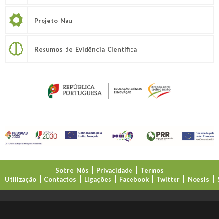
Projeto Nau
Resumos de Evidência Científica
Sobre Nós
Privacidade
Termos
Utilização
Contactos
Ligações
Facebook
Twitter
Noesis
Direção-Geral da Educação (DGE)