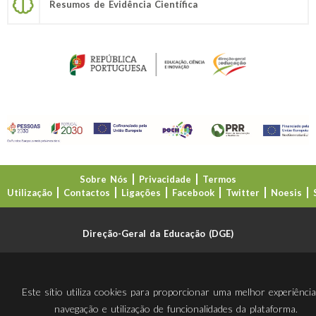
Resumos de Evidência Científica
Sobre Nós
Privacidade
Termos
Utilização
Contactos
Ligações
Facebook
Twitter
Noesis
Direção-Geral da Educação (DGE)
Este sítio utiliza cookies para proporcionar uma melhor experiênci
navegação e utilização de funcionalidades da plataforma.