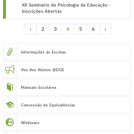
XII Seminário de Psicologia da Educação -
Inscrições Abertas
‹
2
3
4
5
6
›
Páginas
Informações às Escolas
Voz dos Alunos @DGE
Manuais Escolares
Concessão de Equivalências
Webinars