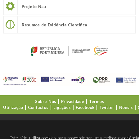
Projeto Nau
Resumos de Evidência Científica
Sobre Nós
Privacidade
Termos
Utilização
Contactos
Ligações
Facebook
Twitter
Noesis
Direção-Geral da Educação (DGE)
Este sítio utiliza cookies para proporcionar uma melhor experiênci