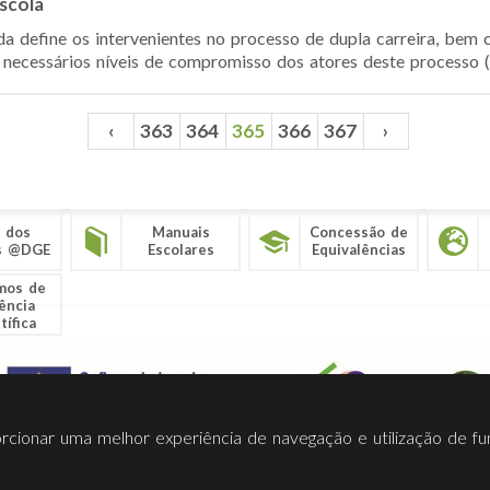
scola
da define os intervenientes no processo de dupla carreira, be
necessários níveis de compromisso dos atores deste processo (al
‹
363
364
365
366
367
›
 dos
Manuais
Concessão de
s @DGE
Escolares
Equivalências
mos de
ência
tífica
porcionar uma melhor experiência de navegação e utilização de fu