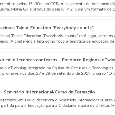
 setembro, pelas 15h30m, no CCB, o lançamento do documentário
 Guerra, Maria Gil e produzido pela RTP 2. Com um formato de 13
nacional Talent Education “Everybody counts”
cional Talent Education “Everybody counts” terá lugar, entre os
énia. A conferência terá como foco a temática da educação de a
vo em diferentes contextos – Encontro Regional eTwinn
oio eTwinning, integrado na Equipa de Recursos e Tecnologias
 promove, nos dias 27 e 28 de setembro de 2019, o curso “O tr
 - Seminário Internacional/Curso de Formação
setembro, em Loulé, decorrerá o Seminário Internacional/Curso 
partida para a Educação para a Cidadania e para os Direitos Hu