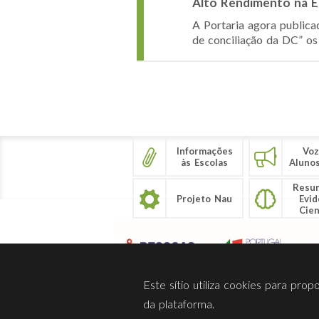
Alto Rendimento na E
A Portaria agora publica
de conciliação da DC” os 
Páginas
Informações
Voz
às Escolas
Aluno
Resu
Projeto Nau
Evid
Cien
Este sítio utiliza cookies para pro
da plataforma.