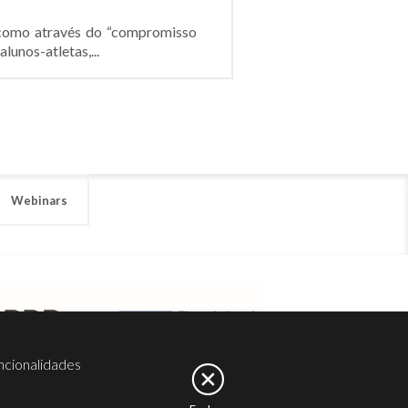
m como através do “compromisso
unos-atletas,...
Webinars
ncionalidades