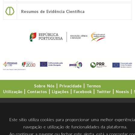
Resumos de Evidência Científica
Sobre Nós
Privacidade
Termos
Utilização
Contactos
Ligações
Facebook
Twitter
Noesis
Direção-Geral da Educação (DGE)
Este sítio utiliza cookies para proporcionar uma melhor experiênci
navegação e utilização de funcionalidades da plataforma.
Ao continuar a navegar ou fechar este alerta, está a concordar c