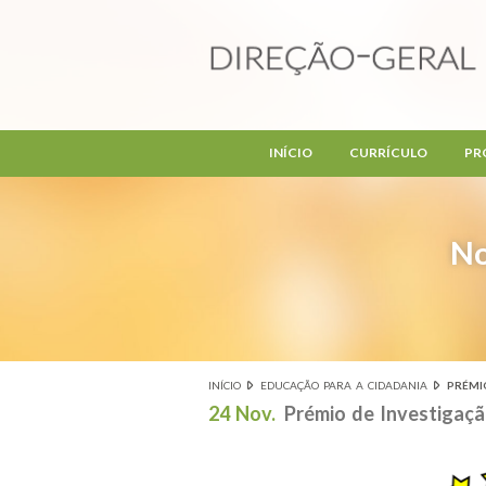
Passar para o conteúdo principal
INÍCIO
CURRÍCULO
PR
No
INÍCIO
EDUCAÇÃO PARA A CIDADANIA
PRÉMI
Está aqui
24 Nov.
Prémio de Investigaç