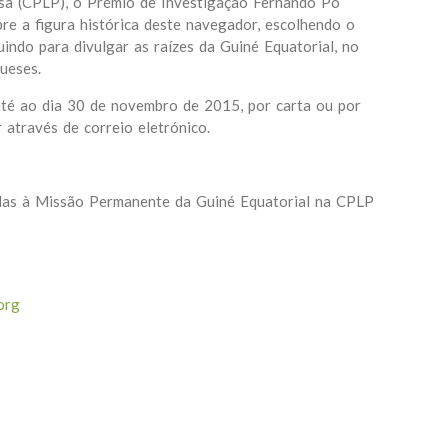
esa (CPLP), o Prémio de Investigação Fernando Pó
re a figura histórica deste navegador, escolhendo o
indo para divulgar as raízes da Guiné Equatorial, no
ueses.
té ao dia 30 de novembro de 2015, por carta ou por
r através de correio eletrónico.
adas à Missão Permanente da Guiné Equatorial na CPLP
org