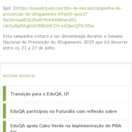
Spot
2:
https://soundcloud.com/tito-de-morais/campanha-de-
prevencao-do-afogamento-infantil-spot2?
fbclid=IwAR1kJ9a4Y9niHtK8Xwra92-
rArEy8q0VcgUzO98hINFZH-eJOjknQPXJ50w
Esta campanha voltará a ser disseminada durante a Semana
Nacional de Prevenção do Afogamento 2019 que irá decorrer
entre os 21 a 27 de julho.
NOTÍCIAS RECENTES
Transição para o EduQA, I.P.
EduQA participou na Futurália com reflexão sobre
EduQA apoia Cabo Verde na implementação do PISA
for