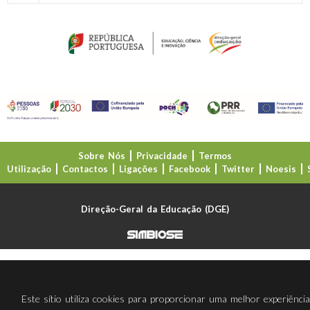
Sobre Nós
Privacidade
Termos
Utilização
Contactos
Ligações
Facebook
Twitter
Noesis
Direção-Geral da Educação (DGE)
Este sítio utiliza cookies para proporcionar uma melhor experiênci