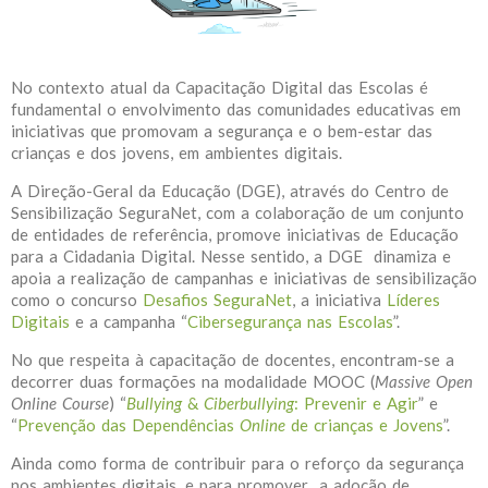
No contexto atual da Capacitação Digital das Escolas é
fundamental o envolvimento das comunidades educativas em
iniciativas que promovam a segurança e o bem-estar das
crianças e dos jovens, em ambientes digitais.
A Direção-Geral da Educação (DGE), através do Centro de
Sensibilização SeguraNet, com a colaboração de um conjunto
de entidades de referência, promove iniciativas de Educação
para a Cidadania Digital. Nesse sentido, a DGE dinamiza e
apoia a realização de campanhas e iniciativas de sensibilização
como o concurso
Desafios SeguraNet
, a iniciativa
Líderes
Digitais
e a campanha “
Cibersegurança nas Escolas
”.
No que respeita à capacitação de docentes, encontram-se a
decorrer duas formações na modalidade MOOC (
Massive Open
Online Course
) “
Bullying
&
Ciberbullying
: Prevenir e Agir
” e
“
Prevenção das Dependências
Online
de crianças e Jovens
”.
Ainda como forma de contribuir para o reforço da segurança
nos ambientes digitais, e para promover a adoção de