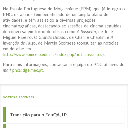
Na Escola Portuguesa de Moçambique (EPM), que já integra o
PNC, os alunos têm beneficiado de um amplo plano de
atividades, e têm assistido a diversas projeções
cinematográficas, destacando-se sessões de cinema seguidas
de conversa em torno de obras como
A Suspeita
, de José
Miguel Ribeiro,
O Grande Ditador
, de Charlie Chaplin, e
A
Invenção de Hugo
, de Martin Scorsese (consultar as notícias
em detalhe em
http://www.epmcelp.edu.mz/index.php/noticias/artes
).
Para mais informações, contactar a equipa do PNC através do
mail
pnc@dge.mec.pt
.
NOTÍCIAS RECENTES
Transição para o EduQA, I.P.