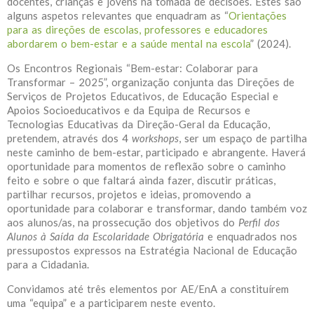
docentes, crianças e jovens na tomada de decisões. Estes são
alguns aspetos relevantes que enquadram as “
Orientações
para as direções de escolas, professores e educadores
abordarem o bem-estar e a saúde mental na escola
” (2024).
Os Encontros Regionais “Bem-estar: Colaborar para
Transformar – 2025”, organização conjunta das Direções de
Serviços de Projetos Educativos, de Educação Especial e
Apoios Socioeducativos e da Equipa de Recursos e
Tecnologias Educativas da Direção-Geral da Educação,
pretendem, através dos 4
workshops
, ser um espaço de partilha
neste caminho de bem-estar, participado e abrangente. Haverá
oportunidade para momentos de reflexão sobre o caminho
feito e sobre o que faltará ainda fazer, discutir práticas,
partilhar recursos, projetos e ideias, promovendo a
oportunidade para colaborar e transformar, dando também voz
aos alunos/as, na prossecução dos objetivos do
Perfil dos
Alunos à Saída da Escolaridade Obrigatória
e enquadrados nos
pressupostos expressos na Estratégia Nacional de Educação
para a Cidadania.
Convidamos até três elementos por AE/EnA a constituírem
uma “equipa” e a participarem neste evento.