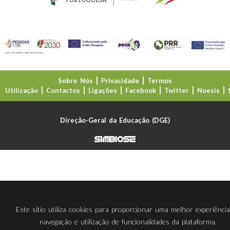
Sobre Nós
Privacidade
Termos
Utilização
Contactos
Ligações
Facebook
Twitter
Noesis
Direção-Geral da Educação (DGE)
Este sítio utiliza cookies para proporcionar uma melhor experiênci
navegação e utilização de funcionalidades da plataforma.