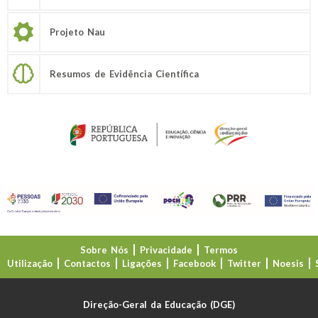
Projeto Nau
Resumos de Evidência Científica
Sobre Nós
Privacidade
Termos
Utilização
Contactos
Ligações
Facebook
Twitter
Noesis
Direção-Geral da Educação (DGE)