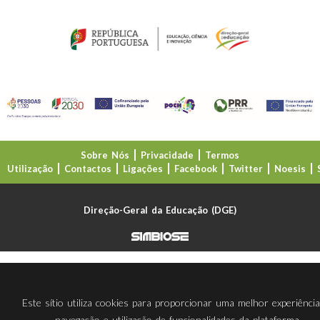
Sobre Nós
Privacidade
Termos
Utilização
Contactos
Ligações
Facebook
Twitter
Noesis
Direção-Geral da Educação (DGE)
Este sítio utiliza cookies para proporcionar uma melhor experiênci
navegação e utilização de funcionalidades da plataforma.