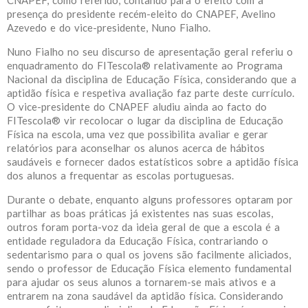
CNAPEF, como referido, contando para o efeito com a
presença do presidente recém-eleito do CNAPEF, Avelino
Azevedo e do vice-presidente, Nuno Fialho.
Nuno Fialho no seu discurso de apresentação geral referiu o
enquadramento do FITescola® relativamente ao Programa
Nacional da disciplina de Educação Física, considerando que a
aptidão física e respetiva avaliação faz parte deste currículo.
O vice-presidente do CNAPEF aludiu ainda ao facto do
FITescola® vir recolocar o lugar da disciplina de Educação
Física na escola, uma vez que possibilita avaliar e gerar
relatórios para aconselhar os alunos acerca de hábitos
saudáveis e fornecer dados estatísticos sobre a aptidão física
dos alunos a frequentar as escolas portuguesas.
Durante o debate, enquanto alguns professores optaram por
partilhar as boas práticas já existentes nas suas escolas,
outros foram porta-voz da ideia geral de que a escola é a
entidade reguladora da Educação Física, contrariando o
sedentarismo para o qual os jovens são facilmente aliciados,
sendo o professor de Educação Física elemento fundamental
para ajudar os seus alunos a tornarem-se mais ativos e a
entrarem na zona saudável da aptidão física. Considerando