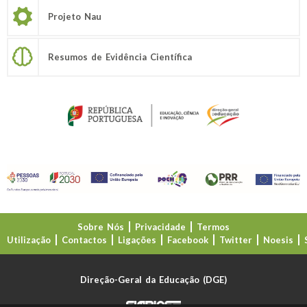
Projeto Nau
Resumos de Evidência Científica
Sobre Nós
Privacidade
Termos
Utilização
Contactos
Ligações
Facebook
Twitter
Noesis
Direção-Geral da Educação (DGE)