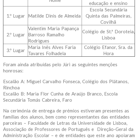
Nome
educação e ensino
Escola Secundária
1.º Lugar
Matilde Dinis de Almeida
Quinta das Palmeiras,
Covilhã
Valentim Maria Papança
Colégio de St.ª Doroteia,
2.º Lugar
Barroso Ramalho
Lisboa
Rodrigues
Maria Inês Alves Faria
Colégio Efanor, Sra. da
3.º Lugar
Tavares Folhadela
Hora
Foram ainda atribuídas pelo Júri as seguintes menções
honrosas:
Escalão A: Miguel Carvalho Fonseca, Colégio dos Plátanos,
Rinchoa
Escalão B: Maria Flor Cunha de Araújo Branco, Escola
Secundária Tomás Cabreira, Faro
Na cerimónia de entrega de prémios estiveram presentes as
famílias dos alunos, bem como representantes das entidades
parceiras – Faculdade de Letras da Universidade de Lisboa,
Associação de Professores de Português e Direção-Geral da
Administração Escolar – e de entidades que este ano apoiaram