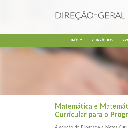
Passar para o conteúdo principal
INÍCIO
CURRÍCULO
PR
Matemática e Matemáti
Curricular para o Prog
A adoção do Programa e Metas Curri