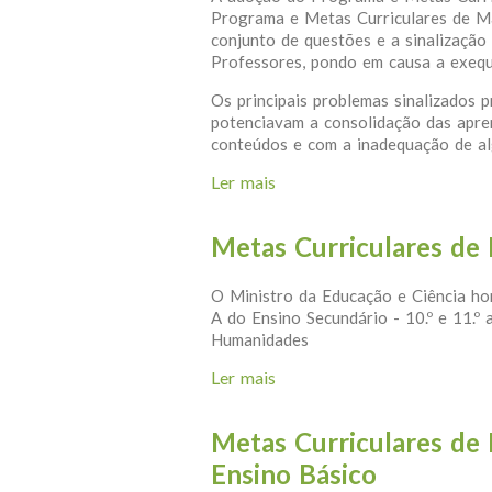
Programa e Metas Curriculares de M
conjunto de questões e a sinalização
Professores, pondo em causa a exequ
Os principais problemas sinalizados
potenciavam a consolidação das apre
conteúdos e com a inadequação de alg
Ler mais
acerca de Matemática e Mat
Metas Curriculares de 
O Ministro da Educação e Ciência ho
A do Ensino Secundário - 10.º e 11.º
Humanidades
Ler mais
acerca de Metas Curricular
Metas Curriculares de In
Ensino Básico