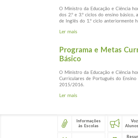
O Ministro da Educação e Ciência hom
dos 2.º e 3.º ciclos do ensino básico
de Inglês do 1.º ciclo anteriormente
Ler mais
acerca de Metas Curriculares
Programa e Metas Curr
Básico
O Ministro da Educação e Ciência h
Curriculares de Português do Ensino 
2015/2016.
Ler mais
acerca de Programa e Metas
Informações
Voz
às Escolas
Aluno
Resu