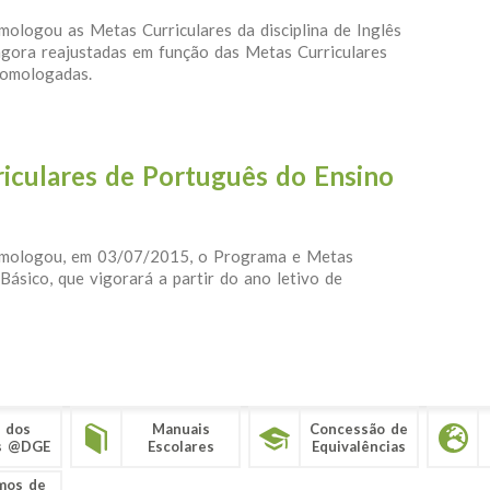
ologou as Metas Curriculares da disciplina de Inglês
, agora reajustadas em função das Metas Curriculares
 homologadas.
 de Inglês dos 1.º, 2.º e 3.º ciclos do Ensino Básico
iculares de Português do Ensino
omologou, em 03/07/2015, o Programa e Metas
Básico, que vigorará a partir do ano letivo de
 Curriculares de Português do Ensino Básico
 dos
Manuais
Concessão de
s @DGE
Escolares
Equivalências
mos de