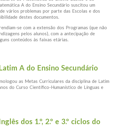
atemática A do Ensino Secundário suscitou um
 de vários problemas por parte das Escolas e dos
ibilidade destes documentos.
 prendiam-se com a extensão dos Programas (que não
ndizagens pelos alunos), com a antecipação de
uns conteúdos às faixas etárias.
emática A: Orientações de Gestão Curricular para o Programa
Latim A do Ensino Secundário
mologou as Metas Curriculares da disciplina de Latim
 anos do Curso Científico-Humanístico de Línguas e
es de Latim A do Ensino Secundário
glês dos 1.º, 2.º e 3.º ciclos do