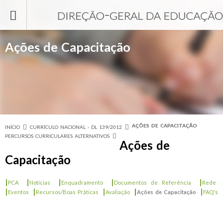
Passar para o conteúdo principal
Ações de Capacitação
AÇÕES DE CAPACITAÇÃO
INÍCIO
CURRÍCULO NACIONAL - DL 139/2012
Está aqui
PERCURSOS CURRICULARES ALTERNATIVOS
Ações de
Capacitação
|
|
|
|
|
PCA
Notícias
Enquadramento
Documentos de Referência
Rede
|
|
|
|
|
Eventos
Recursos/Boas Práticas
Avaliação
Ações de Capacitação
FAQ's