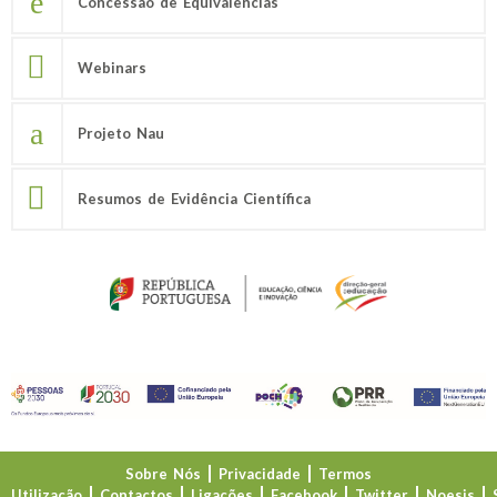
Concessão de Equivalências
Webinars
Projeto Nau
Resumos de Evidência Científica
Sobre Nós
Privacidade
Termos
Utilização
Contactos
Ligações
Facebook
Twitter
Noesis