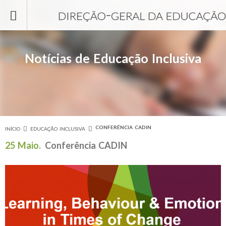
Passar para o conteúdo principal
Notícias de Educação Inclusiva
CONFERÊNCIA CADIN
INÍCIO
EDUCAÇÃO INCLUSIVA
Está aqui
25 Maio.
Conferência CADIN