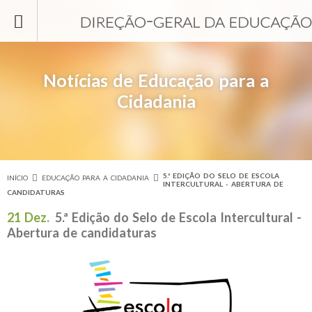
Passar para o conteúdo principal
Notícias de Educação para a
Cidadania
5.ª EDIÇÃO DO SELO DE ESCOLA
INÍCIO
EDUCAÇÃO PARA A CIDADANIA
Está aqui
INTERCULTURAL - ABERTURA DE
CANDIDATURAS
21 Dez.
5.ª Edição do Selo de Escola Intercultural -
Abertura de candidaturas