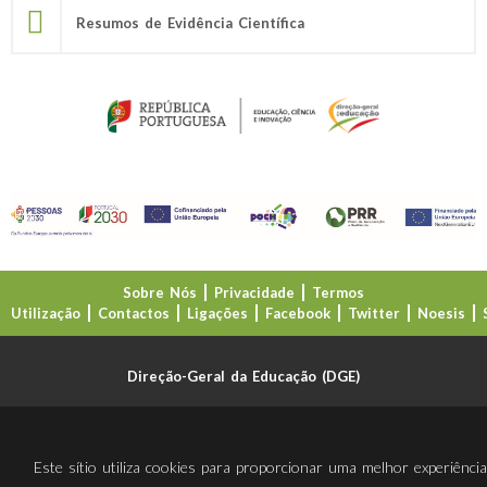
Resumos de Evidência Científica
Sobre Nós
Privacidade
Termos
Utilização
Contactos
Ligações
Facebook
Twitter
Noesis
Direção-Geral da Educação (DGE)
Este sítio utiliza cookies para proporcionar uma melhor experiênci