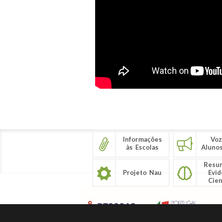
Informações
Voz
às Escolas
Aluno
Resu
Projeto Nau
Evid
Cien