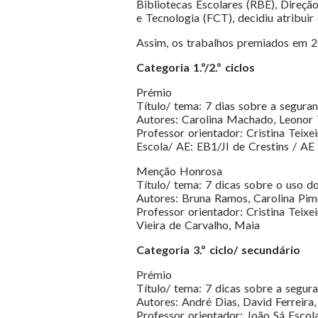
Bibliotecas Escolares (RBE), Direç
e Tecnologia (FCT), decidiu atribui
Assim, os trabalhos premiados em 2
Categoria 1.º/2.º ciclos
Prémio
Título/ tema: 7 dias sobre a seguran
Autores: Carolina Machado, Leonor T
Professor orientador: Cristina Teixei
Escola/ AE: EB1/JI de Crestins / AE
Menção Honrosa
Título/ tema: 7 dicas sobre o uso do
Autores: Bruna Ramos, Carolina Pim
Professor orientador: Cristina Teix
Vieira de Carvalho, Maia
Categoria 3.º ciclo/ secundário
Prémio
Título/ tema: 7 dicas sobre a segura
Autores: André Dias, David Ferreira,
Professor orientador: João Sá Escol