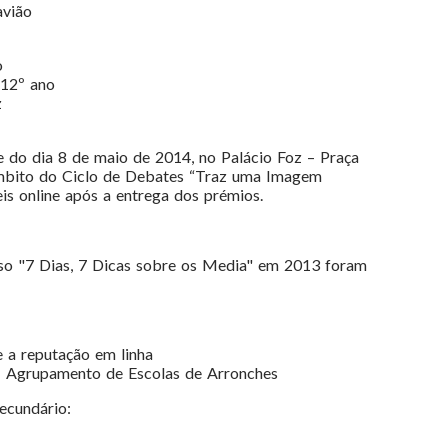
avião
o
 12º ano
z
e do dia 8 de maio de 2014, no Palácio Foz – Praça
âmbito do Ciclo de Debates “Traz uma Imagem
is online após a entrega dos prémios.
so "7 Dias, 7 Dicas sobre os Media" em 2013 foram
 a reputação em linha
- Agrupamento de Escolas de Arronches
ecundário: