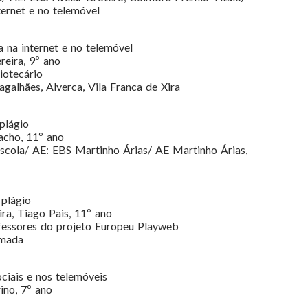
ternet e no telemóvel
a na internet e no telemóvel
reira, 9º ano
iotecário
alhães, Alverca, Vila Franca de Xira
plágio
acho, 11º ano
Escola/ AE: EBS Martinho Árias/ AE Martinho Árias,
 plágio
ra, Tiago Pais, 11º ano
ofessores do projeto Europeu Playweb
lmada
ciais e nos telemóveis
ino, 7º ano