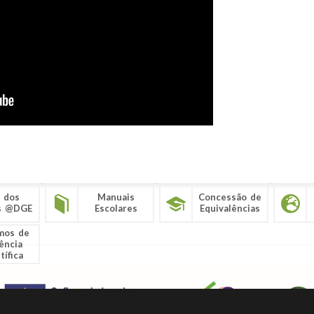
 dos
Manuais
Concessão de
s @DGE
Escolares
Equivalências
mos de
ência
tífica