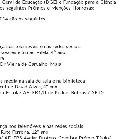
ão Geral da Educação (DGE) e Fundação para a Ciência
r os seguintes Prémios e Menções Honrosas:
014 são os seguintes:
ça nos telemóveis e nas redes sociais
avares e Simão Vilela, 4º ano
ra
 Dr Vieira de Carvalho, Maia
s media na sala de aula e na biblioteca
enta e David Alves, 4º ano
eira Escola/ AE: EB1/JI de Pedras Rubras / AE Dr
nça nos telemóveis e nas redes sociais
 Rute Ferreira, 12º ano
a/ AE: EBS Avelar Brotero, Coimbra Prémio Título/