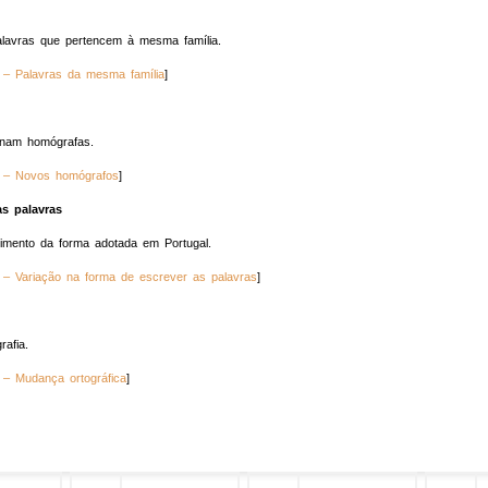
palavras que pertencem à mesma família.
]
rnam homógrafas.
]
as palavras
cimento da forma adotada em Portugal.
]
afia.
]