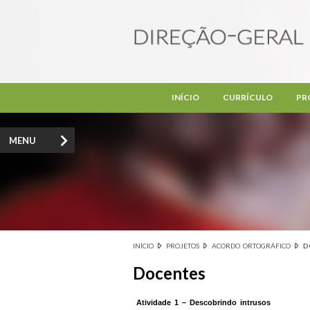
Passar para o conteúdo principal
INÍCIO
CURRÍCULO
PR
MENU
INÍCIO
PROJETOS
ACORDO ORTOGRÁFICO
D
Está aqui
Docentes
Atividade 1 – Descobrindo intrusos