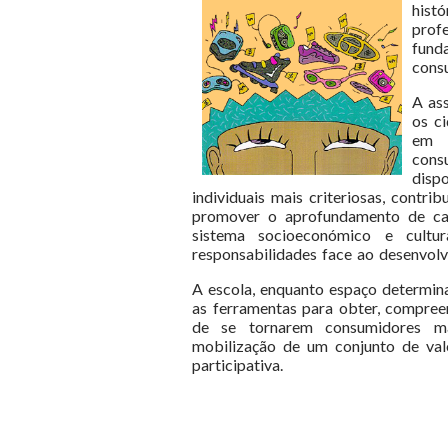
hist
prof
fund
cons
A as
os c
em 
con
disp
individuais mais criteriosas, contr
promover o aprofundamento de cap
sistema socioeconómico e cultu
responsabilidades face ao desenvo
A escola, enquanto espaço determina
as ferramentas para obter, compree
de se tornarem consumidores mai
mobilização
de um conjunto de valo
participativa.