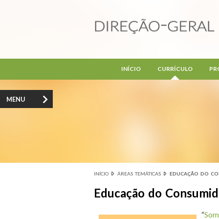
Passar para o conteúdo principal
INÍCIO
CURRÍCULO
PR
MENU
INÍCIO
ÁREAS TEMÁTICAS
EDUCAÇÃO DO C
Está aqui
Educação do Consumid
“
Som