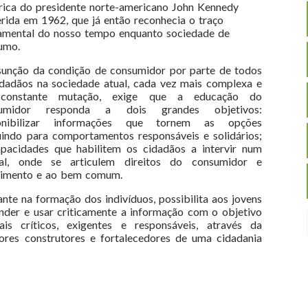
órica do presidente norte-americano John Kennedy
erida em 1962, que já então reconhecia o traço
amental do nosso tempo enquanto sociedade de
umo.
sunção da condição de consumidor por parte de todos
idadãos na sociedade atual, cada vez mais complexa e
constante mutação, exige que a educação do
sumidor responda a dois grandes objetivos:
onibilizar informações que tornem as opções
ibuindo para comportamentos responsáveis e solidários;
acidades que habilitem os cidadãos a intervir num
ral, onde se articulem direitos do consumidor e
lvimento e ao bem comum.
nte na formação dos indivíduos, possibilita aos jovens
nder e usar criticamente a informação com o objetivo
s críticos, exigentes e responsáveis, através da
res construtores e fortalecedores de uma cidadania