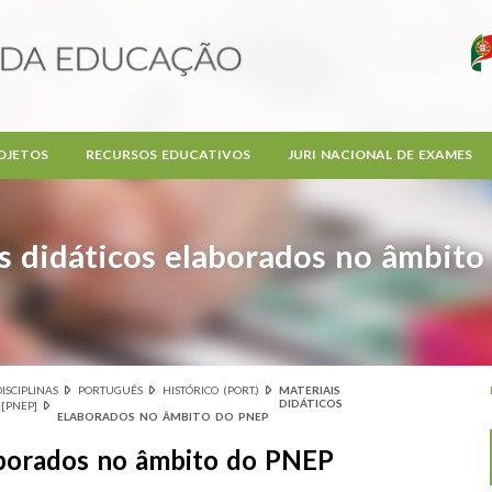
OJETOS
RECURSOS EDUCATIVOS
JURI NACIONAL DE EXAMES
s didáticos elaborados no âmbit
DISCIPLINAS
PORTUGUÊS
HISTÓRICO (PORT.)
MATERIAIS
DIDÁTICOS
[PNEP]
ELABORADOS NO ÂMBITO DO PNEP
laborados no âmbito do PNEP