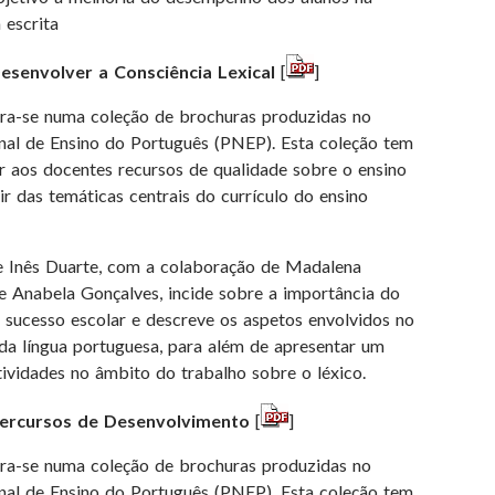
 escrita
senvolver a Consciência Lexical
[
]
gra-se numa coleção de brochuras produzidas no
al de Ensino do Português (PNEP). Esta coleção tem
r aos docentes recursos de qualidade sobre o ensino
ir das temáticas centrais do currículo do ensino
de Inês Duarte, com a colaboração de Madalena
e Anabela Gonçalves, incide sobre a importância do
 sucesso escolar e descreve os aspetos envolvidos no
da língua portuguesa, para além de apresentar um
ividades no âmbito do trabalho sobre o léxico.
ercursos de Desenvolvimento
[
]
gra-se numa coleção de brochuras produzidas no
al de Ensino do Português (PNEP). Esta coleção tem