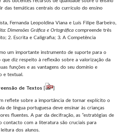
r aos docentes recursos de qualidade sobre o ensino
ir das temáticas centrais do currículo do ensino
sta, Fernanda Leopoldina Viana e Luís Filipe Barbeiro,
ita: Dimensões Gráfica e Ortográfica
compreende três
to; 2. Escrita e Caligrafia; 3. A Competência
omo um importante instrumento de suporte para o
 que diz respeito à reflexão sobre a valorização da
s suas funções e as vantagens do seu domínio e
 e textual.
reensão de Textos
[
]
m reflete sobre a importância de tornar explícito o
 aula de língua portuguesa deve ensinar às crianças
res fluentes. A par da decifração, as “estratégias de
o contacto com a literatura são cruciais para
leitura dos alunos.