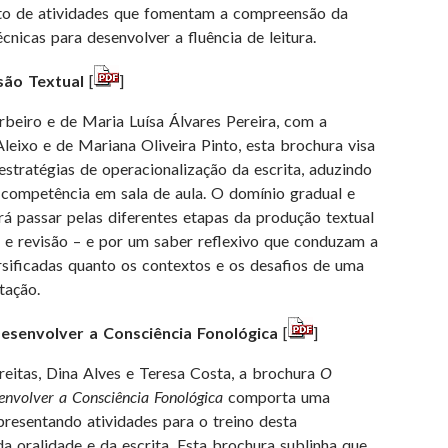
to de atividades que fomentam a compreensão da
écnicas para desenvolver a fluência de leitura.
são Textual
[
]
arbeiro e de Maria Luísa Álvares Pereira, com a
eixo e de Mariana Oliveira Pinto, esta brochura visa
 estratégias de operacionalização da escrita, aduzindo
 competência em sala de aula. O domínio gradual e
rá passar pelas diferentes etapas da produção textual
ão e revisão – e por um saber reflexivo que conduzam a
ersificadas quanto os contextos e os desafios de uma
tação.
esenvolver a Consciência Fonológica
[
]
reitas, Dina Alves e Teresa Costa, a brochura
O
nvolver a Consciência Fonológica
comporta uma
presentando atividades para o treino desta
 oralidade e da escrita. Esta brochura sublinha que