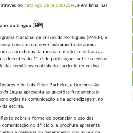
, através do
catálogo de publicações
, e em linha, nas
sino da Língua
[
]
ograma Nacional de Ensino do Português (PNEP), a
senta constitui um novo instrumento de apoio,
com as brochuras da mesma coleção já editadas, a
 aos docentes do 1.º ciclo publicações sobre o ensino
ir das temáticas centrais do currículo do ensino
Tavares e de Luís Filipe Barbeiro, a brochura
As
o da Língua
apresenta as questões fundamentais
tecnologias na comunicação e na aprendizagem, no
 da escrita.
flexão sobre a forma de potenciar o uso das
 comunicação no 1.º ciclo, a brochura apresenta
jetivo a melhoria do desempenho dos alunos na