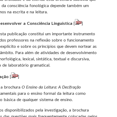
o da consciência fonológica depende também um
s na escrita e na leitura.
senvolver a Consciência Linguística
[
]
esta publicação constitui um importante instrumento
 dos professores na reflexão sobre o funcionamento
explícito e sobre os princípios que devem nortear as
 âmbito. Para além de atividades de desenvolvimento
rfológica, lexical, sintática, textual e discursiva,
 de laboratório gramatical.
ração
[
]
, a brochura
O Ensino da Leitura: A Decifração
damentais para o ensino formal da leitura como
o básica de qualquer sistema de ensino.
 disponibilizados pela investigação, a brochura
s das questões mais frequentemente colocadas pelos