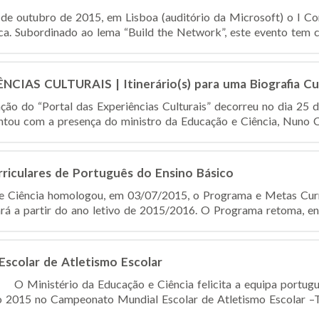
3 de outubro de 2015, em Lisboa (auditório da Microsoft) o I C
ca. Subordinado ao lema “Build the Network”, este evento tem c
IAS CULTURAIS | Itinerário(s) para uma Biografia Cul
ção do “Portal das Experiências Culturais” decorreu no dia 25 
ontou com a presença do ministro da Educação e Ciência, Nuno Cr
riculares de Português do Ensino Básico
e Ciência homologou, em 03/07/2015, o Programa e Metas Curr
ará a partir do ano letivo de 2015/2016. O Programa retoma, en
scolar de Atletismo Escolar
O Ministério da Educação e Ciência felicita a equipa portugue
2015 no Campeonato Mundial Escolar de Atletismo Escolar –T