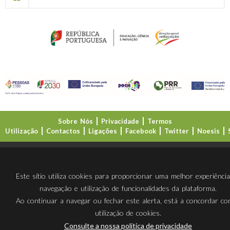
Sobre Nós
Privacidade
Termos
Utilização
Contactos
Ligações
Facebook
Twitter
Noesis
Direção-Geral da Educação (DGE)
Este sítio utiliza cookies para proporcionar uma melhor experiênci
navegação e utilização de funcionalidades da plataforma.
Ao continuar a navegar ou fechar este alerta, está a concordar c
utilização de cookies.
Consulte a nossa política de privacidade