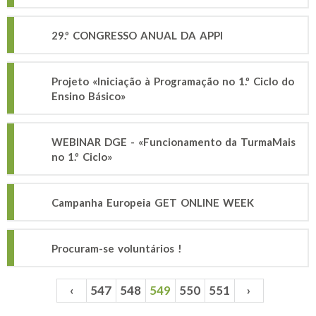
29.º CONGRESSO ANUAL DA APPI
Projeto «Iniciação à Programação no 1.º Ciclo do
Ensino Básico»
WEBINAR DGE - «Funcionamento da TurmaMais
no 1.º Ciclo»
Campanha Europeia GET ONLINE WEEK
Procuram-se voluntários !
‹
547
548
549
550
551
›
Páginas