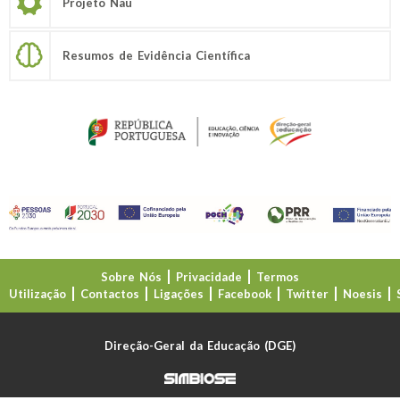
Projeto Nau
Resumos de Evidência Científica
Sobre Nós
Privacidade
Termos
Utilização
Contactos
Ligações
Facebook
Twitter
Noesis
Direção-Geral da Educação (DGE)