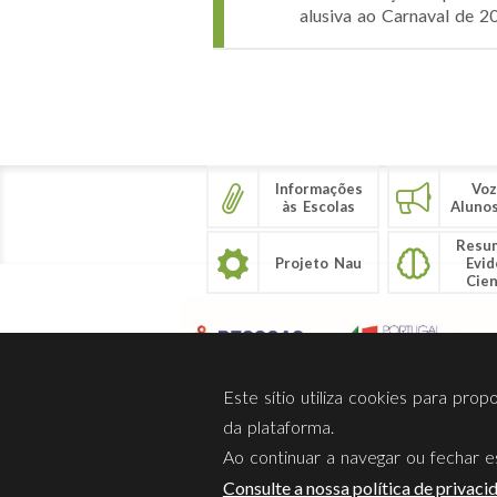
alusiva ao Carnaval de 2
Páginas
Informações
Voz
às Escolas
Aluno
Resu
Projeto Nau
Evid
Cien
Este sítio utiliza cookies para pro
da plataforma.
Ao continuar a navegar ou fechar es
Sobre Nós
Privacidade
Consulte a nossa política de privaci