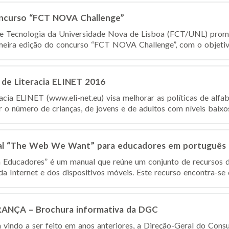
oncurso “FCT NOVA Challenge”
 e Tecnologia da Universidade Nova de Lisboa (FCT/UNL) prom
meira edição do concurso “FCT NOVA Challenge”, com o objetivo
 de Literacia ELINET 2016
acia ELINET (www.eli-net.eu) visa melhorar as políticas de alfa
r o número de crianças, de jovens e de adultos com níveis baixos 
l “The Web We Want” para educadores em português
ducadores” é um manual que reúne um conjunto de recursos de
a Internet e dos dispositivos móveis. Este recurso encontra-se di
NÇA – Brochura informativa da DGC
vindo a ser feito em anos anteriores, a Direção-Geral do Con