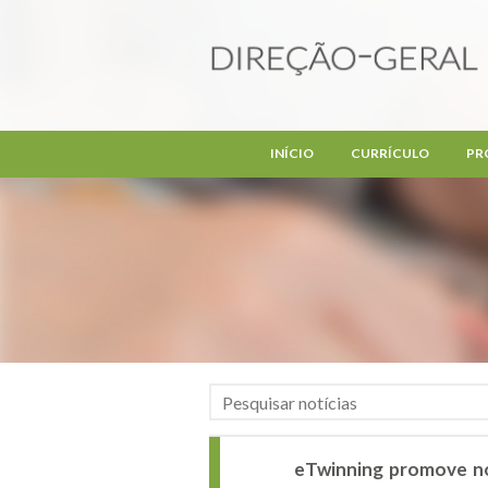
Passar para o conteúdo principal
INÍCIO
CURRÍCULO
PR
eTwinning promove no