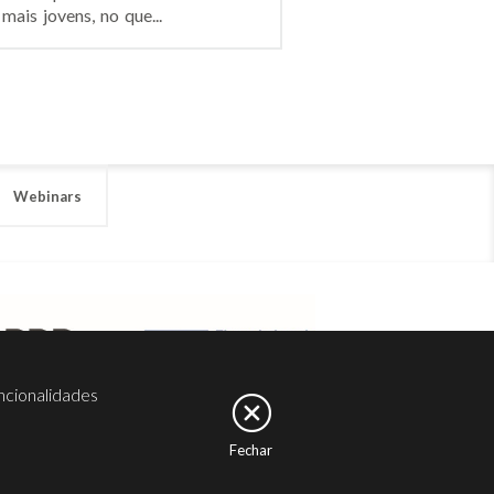
ais jovens, no que...
Webinars
ncionalidades
Fechar
er
Noesis
Serviços