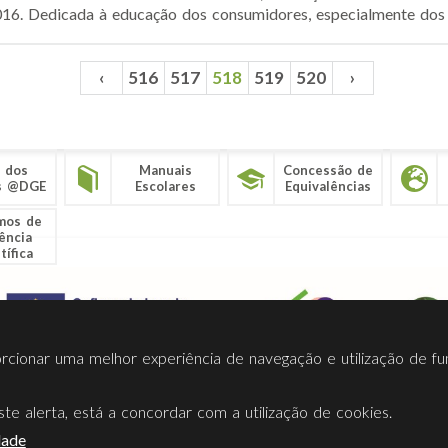
016. Dedicada à educação dos consumidores, especialmente dos m
‹
516
517
518
519
520
›
 dos
Manuais
Concessão de
s @DGE
Escolares
Equivalências
mos de
ência
tífica
porcionar uma melhor experiência de navegação e utilização de fu
te alerta, está a concordar com a utilização de cookies.
Termos Utilização
Contactos
Ligações
Facebook
Twitt
dade