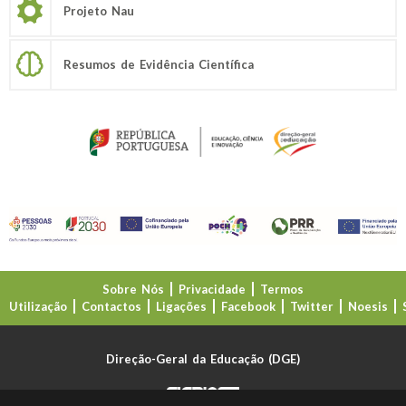
Projeto Nau
Resumos de Evidência Científica
Sobre Nós
Privacidade
Termos
Utilização
Contactos
Ligações
Facebook
Twitter
Noesis
Direção-Geral da Educação (DGE)