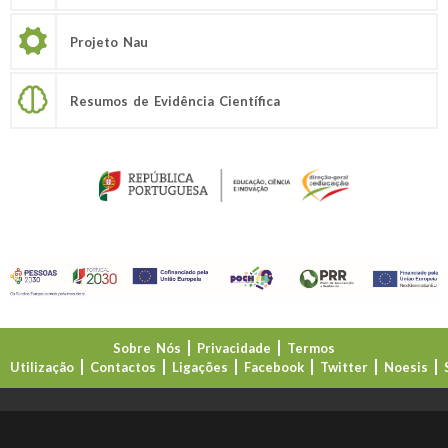
Projeto Nau
Resumos de Evidência Científica
Sobre Nós
Privacidade
Termos
Utilização
Contactos
Ligações
Facebook
Twitter
Noesis
Direção-Geral da Educação (DGE)