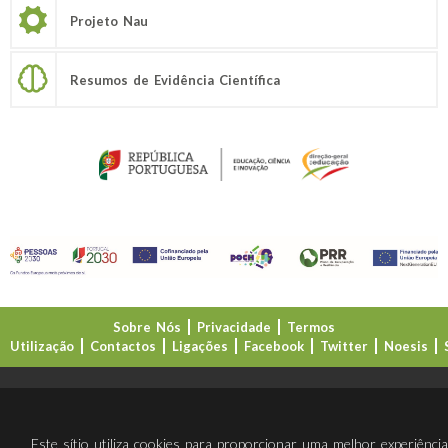
Projeto Nau
Resumos de Evidência Científica
Sobre Nós
Privacidade
Termos
Utilização
Contactos
Ligações
Facebook
Twitter
Noesis
Direção-Geral da Educação (DGE)
Este sítio utiliza cookies para proporcionar uma melhor experiênci