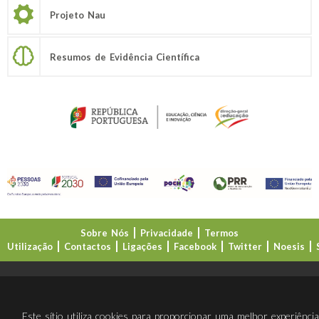
Projeto Nau
Resumos de Evidência Científica
Sobre Nós
Privacidade
Termos
Utilização
Contactos
Ligações
Facebook
Twitter
Noesis
Direção-Geral da Educação (DGE)
Este sítio utiliza cookies para proporcionar uma melhor experiênci