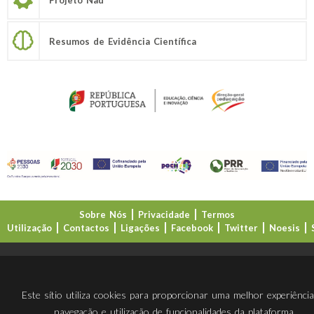
Resumos de Evidência Científica
Sobre Nós
Privacidade
Termos
Utilização
Contactos
Ligações
Facebook
Twitter
Noesis
Direção-Geral da Educação (DGE)
Este sítio utiliza cookies para proporcionar uma melhor experiênci
navegação e utilização de funcionalidades da plataforma.