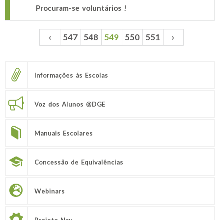
Procuram-se voluntários !
‹
547
548
549
550
551
›
Páginas
Informações às Escolas
Voz dos Alunos @DGE
Manuais Escolares
Concessão de Equivalências
Webinars
Projeto Nau