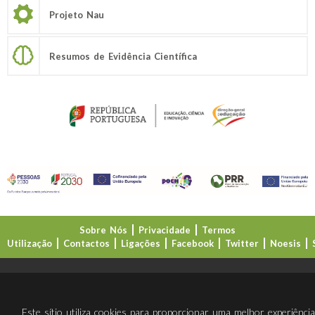
Projeto Nau
Resumos de Evidência Científica
Sobre Nós
Privacidade
Termos
Utilização
Contactos
Ligações
Facebook
Twitter
Noesis
Direção-Geral da Educação (DGE)
Este sítio utiliza cookies para proporcionar uma melhor experiênci