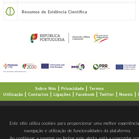
Resumos de Evidência Científica
Sobre Nós
Privacidade
Termos
Utilização
Contactos
Ligações
Facebook
Twitter
Noesis
Direção-Geral da Educação (DGE)
Este sítio utiliza cookies para proporcionar uma melhor experiênci
navegação e utilização de funcionalidades da plataforma.
Ao continuar a navegar ou fechar este alerta, está a concordar c