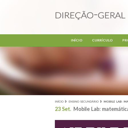
Passar para o conteúdo principal
INÍCIO
CURRÍCULO
PR
INÍCIO
ENSINO SECUNDÁRIO
MOBILE LAB: M
Está aqui
23 Set.
Mobile Lab: matemática