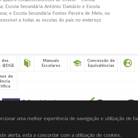
a; Escola Secundária António Damásio e Escola
boa; e Escola Secundária Fontes Pereira de Melo, no
cessível a todas as escolas do país no endereço
 dos
Manuais
Concessão de
s @DGE
Escolares
Equivalências
mos de
ência
tífica
porcionar uma melhor experiência de navegação e utilização de fu
te alerta, está a concordar com a utilização de cookies.
Termos Utilização
Contactos
Ligações
Facebook
Twitt