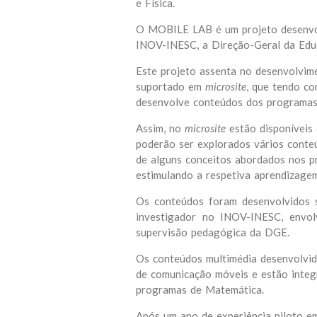
e Física.
O MOBILE LAB é um projeto desenvol
INOV-INESC, a Direção-Geral da Edu
Este projeto assenta no desenvolvim
suportado em
microsite
, que tendo c
desenvolve conteúdos dos programas 
Assim, no
microsite
estão disponíveis 
poderão ser explorados vários conte
de alguns conceitos abordados nos pr
estimulando a respetiva aprendizagem
Os conteúdos foram desenvolvidos 
investigador no INOV-INESC, envo
supervisão pedagógica da DGE.
Os conteúdos multimédia desenvolvid
de comunicação móveis e estão integ
programas de Matemática.
Após um ano de experiência piloto e