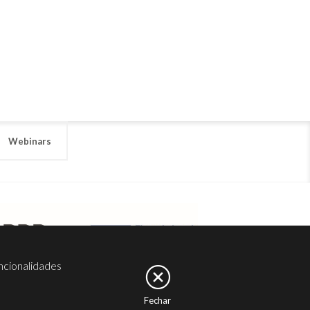
Webinars
ncionalidades
Fechar
er
Noesis
Serviços