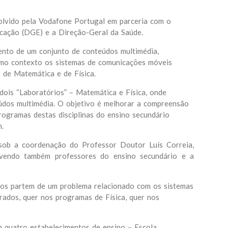
vido pela Vodafone Portugal em parceria com o
cação (DGE) e a Direção-Geral da Saúde.
ento de um conjunto de conteúdos multimédia,
omo contexto os sistemas de comunicações móveis
de Matemática e de Física.
dois “Laboratórios” – Matemática e Física, onde
údos multimédia. O objetivo é melhorar a compreensão
ogramas destas disciplinas do ensino secundário
.
sob a coordenação do Professor Doutor Luís Correia,
lvendo também professores do ensino secundário e a
os partem de um problema relacionado com os sistemas
rados, quer nos programas de Física, quer nos
m quatro estabelecimentos de ensino – Escola