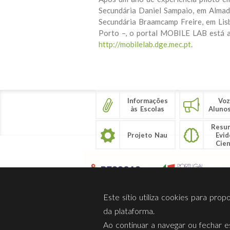
Secundária Daniel Sampaio, em Almad
Secundária Braamcamp Freire, em Lis
Porto –, o portal MOBILE LAB está a
http://mobilelab.dge.mec.pt
.
Informações
Voz
às Escolas
Aluno
Resu
Projeto Nau
Evid
Cien
Este sítio utiliza cookies para pro
da plataforma.
Ao continuar a navegar ou fechar es
Sobre Nós
Privacidade