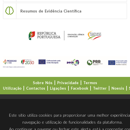
Resumos de Evidência Científica
Sobre Nós
Privacidade
Termos
Utilização
Contactos
Ligações
Facebook
Twitter
Noesis
Direção-Geral da Educação (DGE)
Este sítio utiliza cookies para proporcionar uma melhor experiênci
navegação e utilização de funcionalidades da plataforma.
Ao continuar a navegar ou fechar este alerta, está a concordar c