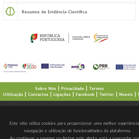
Resumos de Evidência Científica
Sobre Nós
Privacidade
Termos
Utilização
Contactos
Ligações
Facebook
Twitter
Noesis
Direção-Geral da Educação (DGE)
Este sítio utiliza cookies para proporcionar uma melhor experiênci
navegação e utilização de funcionalidades da plataforma.
Ao continuar a navegar ou fechar este alerta, está a concordar c